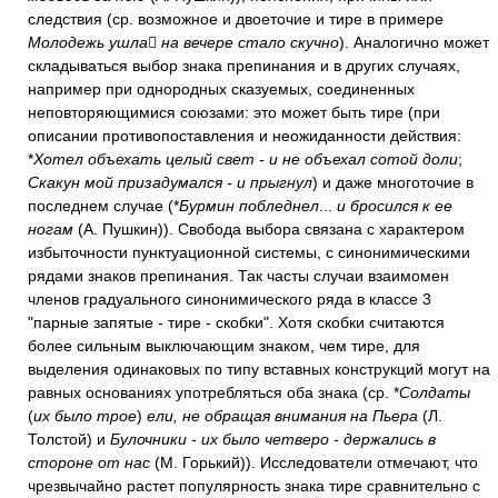
следствия (ср. возможное и двоеточие и тире в примере
Молодежь ушла

на вечере стало скучно
). Аналогично может
складываться выбор знака препинания и в других случаях,
например при однородных сказуемых, соединенных
неповторяющимися союзами: это может быть тире (при
описании противопоставления и неожиданности действия:
*
Хотел объехать целый свет - и не объехал сотой доли
;
Скакун мой призадумался - и прыгнул
) и даже многоточие в
последнем случае (*
Бурмин побледнел
...
и бросился к ее
ногам
(А. Пушкин)). Свобода выбора связана с характером
избыточности пунктуационной системы, с синонимическими
рядами знаков препинания. Так часты случаи взаимомен
членов градуального синонимического ряда в классе 3
"парные запятые - тире - скобки". Хотя скобки считаются
более сильным выключающим знаком, чем тире, для
выделения одинаковых по типу вставных конструкций могут на
равных основаниях употребляться оба знака (ср. *
Солдаты
(
их было трое
)
ели, не обращая внимания на Пьера
(Л.
Толстой) и
Булочники - их было четверо - держались в
стороне от нас
(М. Горький)). Исследователи отмечают, что
чрезвычайно растет популярность знака тире сравнительно с