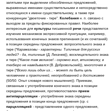
запятыми при выделении обособленных предложений,
выраженных именами существительными и непосредственно
относящихся к имени существительному, а также при
конкуренции "двоеточие - тире".
Колебания
н. п. связано с
выходом за пределы фиксированных правил. Наиболее
интересным для
культуры
письменной
речи
представляется
изучение механизмов экспрессивной пунктуации, например,
использования конечных знаков препинания (и их сочетаний)
в позиции середины предложения: вопросительного знака и
тире (*
Карамазовы - характерны. Типичные для русских
людей? - да, типичные
(Д. Лихачев)), восклицательного знака
и тире (*
Какое там великое! - скромно жил, втихомолку, в
техбюро не наведывался
(В. Добровольский)), многоточия и
тире (*
Всего лишь один из
... -
может ли быть цель
человечнее и практичней, неопробованней и достижимее
(50/50. Опыт словаря нового мышления)). Приемам,
связанным с употреблением конечного знака в позиции
середины предложения, противопоставлен
прием
антипарцелляции
- употребление знака середины
предложения в позиции конца предложения (ср. с
парцелляцией
- представлением одного предложения,