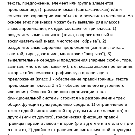
текста, предложение, элемент или группа элементов
предложения), г) грамматическая (синтаксическая) и/или
смысловая характеристика объекта и результата членения. На
основе этих признаков может быть выявлен ряд классов
знаков препинания, их ядро составляют три класса: 1)
разделительные конечные (точка, вопросительный и
восклицательный знаки, многоточие "обрыва"), 2)
разделительные середины предложения (запятая, точка с
запятой, тире, двоеточие, многоточие "разрыва"), 3)
выделительные середины предложения (парные скобки, тире,
запятая, многоточие, кавычки), т. е. классы знаков препинания,
которые обеспечивают графическую организацию
предложения (класс 1 - обеспечение правой границы текста
предложения, классы 2 и 3 - обеспечение его внутреннего
членения). Основной принцип организации п. как
функциональной системы строится на разграничении трех
общих функций пунктуационных средств: 1) отграничение в
тексте одной синтаксической структуры (или ее элемента) от
другой (или от другого), графическая фиксация правой
границы первой и левой - второй (р а з д е л е н и е или о т д е
л е н и е); 2) двойное отграничение синтаксической структуры