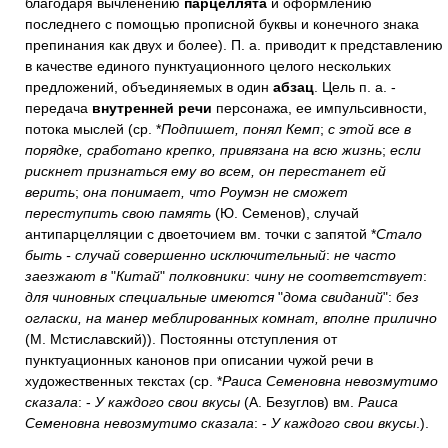
благодаря вычленению
парцеллята
и оформлению
последнего с помощью прописной буквы и конечного знака
препинания как двух и более). П. а. приводит к представлению
в качестве единого пунктуационного целого нескольких
предложений, объединяемых в один
абзац
. Цель п. а. -
передача
внутренней речи
персонажа, ее импульсивности,
потока мыслей (ср. *
Подпишет, понял Кемп
;
с этой все в
порядке, сработано крепко, привязана на всю жизнь
;
если
рискнет признаться ему во всем, он перестанет ей
верить
;
она понимает, что Роумэн не сможет
переступить свою память
(Ю. Семенов), случай
антипарцелляции с двоеточием вм. точки с запятой *
Стало
быть - случай совершенно исключительный
:
не часто
заезжают в
"
Китай
"
полковники
:
чину не соответствует
:
для чиновных специальные имеются
"
дома свиданий
":
без
огласки, на манер меблированных комнат, вполне прилично
(М. Мстиславский)). Постоянны отступления от
пунктуационных канонов при описании чужой речи в
художественных текстах (ср. *
Раиса Семеновна невозмутимо
сказала
: -
У каждого свои вкусы
(А. Безуглов) вм.
Раиса
Семеновна невозмутимо сказала
: -
У каждого свои вкусы
.).