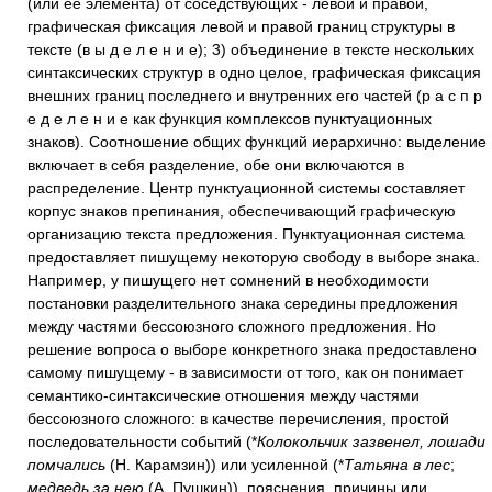
(или ее элемента) от соседствующих - левой и правой,
графическая фиксация левой и правой границ структуры в
тексте (в ы д е л е н и е); 3) объединение в тексте нескольких
синтаксических структур в одно целое, графическая фиксация
внешних границ последнего и внутренних его частей (р а с п р
е д е л е н и е как функция комплексов пунктуационных
знаков). Соотношение общих функций иерархично: выделение
включает в себя разделение, обе они включаются в
распределение. Центр пунктуационной системы составляет
корпус знаков препинания, обеспечивающий графическую
организацию текста предложения. Пунктуационная система
предоставляет пишущему некоторую свободу в выборе знака.
Например, у пишущего нет сомнений в необходимости
постановки разделительного знака середины предложения
между частями бессоюзного сложного предложения. Но
решение вопроса о выборе конкретного знака предоставлено
самому пишущему - в зависимости от того, как он понимает
семантико-синтаксические отношения между частями
бессоюзного сложного: в качестве перечисления, простой
последовательности событий (*
Колокольчик зазвенел, лошади
помчались
(Н. Карамзин)) или усиленной (*
Татьяна в лес
;
медведь за нею
(А. Пушкин)), пояснения, причины или