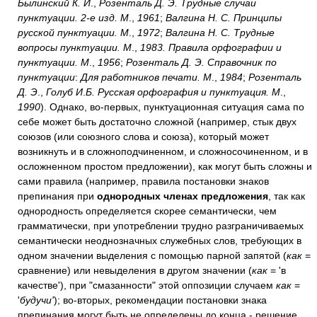
Былинский К. И
.,
Розенталь Д. Э. Трудные случаи
пунктуации. 2-е изд. М
.,
1961
;
Валгина Н. С. Принципы
русской пунктуации. М
.,
1972
;
Валгина Н. С. Трудные
вопросы пунктуации. М
.,
1983. Правила орфографии и
пунктуации. М
.,
1956
;
Розенталь Д. Э. Справочник по
пунктуации
:
Для работников печати. М
.,
1984
;
Розенталь
Д. Э
.,
Голуб И
.
Б. Русская орфография и пунктуация. М
.,
1990
). Однако, во-первых, пунктуационная ситуация сама по
себе может быть достаточно сложной (например, стык двух
союзов (или союзного слова и союза), который может
возникнуть и в сложноподчиненном, и сложносочиненном, и в
осложненном простом предложении), как могут быть сложны и
сами правила (например, правила постановки знаков
препинания при
однородных членах предложения
, так как
однородность определяется скорее семантически, чем
грамматически, при употреблении трудно разграничиваемых
семантически неоднозначных служебных слов, требующих в
одном значении выделения с помощью парной запятой (
как
=
сравнение) или невыделения в другом значении (
как
= 'в
качестве'), при "смазанности" этой оппозиции случаем
как
=
'
будучи'
); во-вторых, рекомендации постановки знака
препинания могут быть не определены до конца - решение