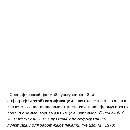
Специфической формой пунктуационной (и
орфографической)
кодификации
являются с п р а в о ч н и к
и, в которых постоянно имеют место сочетания формулировок
правил с комментариями к ним (см. например,
Былинский К.
И
.,
Никольский Н. Н. Справочник по орфографии и
пунктуации для работников печати. 4-е изд. М
.,
1970
;