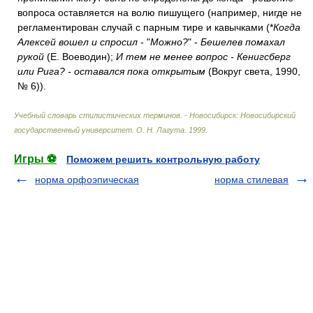
вопроса оставляется на волю пишущего (например, нигде не
регламентирован случай с парным тире и кавычками (*
Когда
Алексей вошел и спросил
- "
Можно?
" -
Бешелев помахал
рукой
(Е. Воеводин);
И тем не менее вопрос - Кенигсберг
или Рига? - оставался пока открытым
(Вокруг света, 1990,
№ 6)).
Учебный словарь стилистических терминов. - Новосибирск: Новосибирский
государственный университет
.
О. Н. Лагута
.
1999
.
Игры ⚽
Поможем решить контрольную работу
норма орфоэпическая
норма стилевая