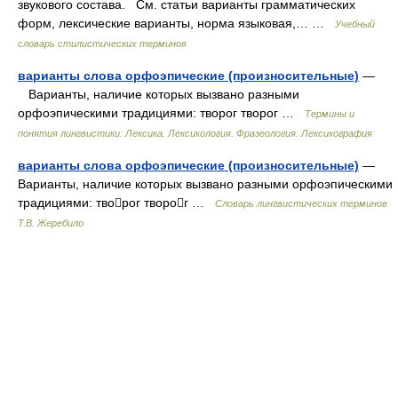
звукового состава. См. статьи варианты грамматических
форм, лексические варианты, норма языковая,… …
Учебный
словарь стилистических терминов
варианты слова орфоэпические (произносительные)
—
Варианты, наличие которых вызвано разными
орфоэпическими традициями: творог творог …
Термины и
понятия лингвистики: Лексика. Лексикология. Фразеология. Лексикография
варианты слова орфоэпические (произносительные)
—
Варианты, наличие которых вызвано разными орфоэпическими
традициями: творог творог …
Словарь лингвистических терминов
Т.В. Жеребило