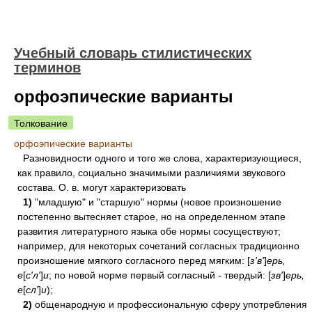
Учебный словарь стилистических
терминов
орфоэпические варианты
Толкование
орфоэпические варианты
Разновидности одного и того же слова, характеризующиеся,
как правило, социально значимыми различиями звукового
состава. О. в. могут характеризовать
1)
"младшую" и "старшую" нормы (новое произношение
постепенно вытесняет старое, но на определенном этапе
развития литературного языка обе нормы сосуществуют;
например, для некоторых сочетаний согласных традиционно
произношение мягкого согласного перед мягким: [
з'в'
]
ерь,
е
[
с'л'
]
и
; по новой норме первый согласный - твердый: [
зв'
]
ерь,
е
[
сл'
]
и
);
2)
общенародную и профессиональную сферу употребления