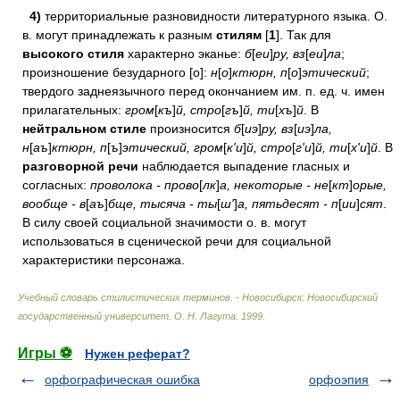
4)
территориальные разновидности литературного языка. О.
в. могут принадлежать к разным
стилям
[
1
]. Так для
высокого стиля
характерно эканье:
б
[
еи
]
ру, вз
[
еи
]
ла
;
произношение безударного [o]:
н
[
о
]
ктюрн, п
[
о
]
этический
;
твердого заднеязычного перед окончанием им. п. ед. ч. имен
прилагательных:
гром
[
къ
]
й, стро
[
гъ
]
й, ти
[
хъ
]
й
. В
нейтральном стиле
произносится
б
[
иэ
]
ру, вз
[
иэ
]
ла,
н
[
аъ
]
ктюрн, п
[
ъ
]
этический, гром
[
к'и
]
й, стро
[
г'и
]
й, ти
[
х'и
]
й
. В
разговорной речи
наблюдается выпадение гласных и
согласных:
проволока - прово
[
лк
]
а, некоторые - не
[
кт
]
орые,
вообще - в
[
аъ
]
бще, тысяча - ты
[
ш'
]
а, пятьдесят - п
[
ии
]
сят
.
В силу своей социальной значимости о. в. могут
использоваться в сценической речи для социальной
характеристики персонажа.
Учебный словарь стилистических терминов. - Новосибирск: Новосибирский
государственный университет
.
О. Н. Лагута
.
1999
.
Игры ⚽
Нужен реферат?
орфографическая ошибка
орфоэпия