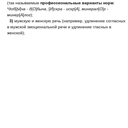
(так называемые
профессиональные варианты норм
:
*
доб
[
Ы
]
ча - д
[
О
]
быча
, [
И
]
скра - искр
[
А
],
минерал
[
О
]
г -
минер
[
А
]
лог
);
3)
мужскую и женскую речь (например, удлинение согласных
в мужской эмоциональной речи и удлинение гласных в
женской);