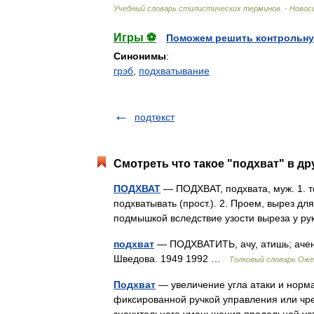
Учебный
словарь
стилистических
терминов
. -
Новоси
Игры ⚽
Поможем решить контрольну
Синонимы
:
грэб
,
подхватывание
подтекст
Смотреть что такое "подхват" в др
ПОДХВАТ
— ПОДХВАТ, подхвата, муж. 1. тол
подхватывать (прост.). 2. Проем, вырез для
подмышкой вследствие узости выреза у ру
подхват
— ПОДХВАТИТЬ, ачу, атишь; аченн
Шведова. 1949 1992 …
Толковый словарь Оже
Подхват
— увеличение угла атаки и норма
фиксированной ручкой управления или чр