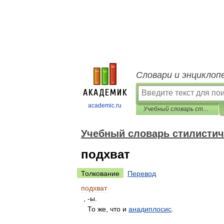
Словари и энциклоп
academic.ru
Учебный словарь стилистических терминов
Учебный словарь стилистич
подхват
Толкование
Перевод
подхват
, -
ы
.
То
же
,
что
и
анадиплосис
.