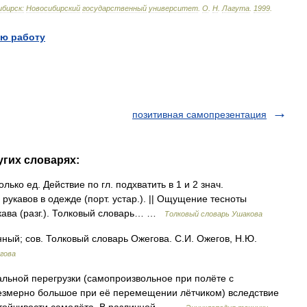
бирск:
Новосибирский
государственный
университет
.
О
.
Н
.
Лагута
.
1999
.
ю работу
позитивная самопрезентация
угих словарях:
ько ед. Действие по гл. подхватить в 1 и 2 знач.
 рукавов в одежде (порт. устар.). || Ощущение тесноты
кава (разг.). Толковый словарь… …
Толковый словарь Ушакова
ый; сов. Толковый словарь Ожегова. С.И. Ожегов, Н.Ю.
гова
льной перегрузки (самопроизвольное при полёте с
езмерно большое при её перемещении лётчиком) вследствие