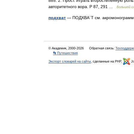
885. 2. Прост. Играть второстепенную роль
авторитетного вора. Р 87, 291 …
Большой сл
подхват
— ПОДХВА´Т см. акромоногра
© Академик, 2000-2026
Обратная связь:
Техподдерж
👣 Путешествия
Экспорт словарей на сайты
, сделанные на PHP,
Jo