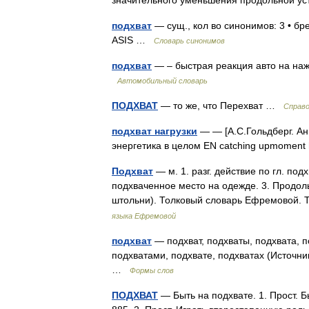
значительного уменьшения продольной у
подхват
— сущ., кол во синонимов: 3 • бре
ASIS …
Словарь синонимов
подхват
— – быстрая реакция авто на наж
Автомобильный словарь
ПОДХВАТ
— то же, что Перехват …
Справо
подхват нагрузки
— — [А.С.Гольдберг. Анг
энергетика в целом EN catching upmoment
Подхват
— м. 1. разг. действие по гл. подхв
подхваченное место на одежде. 3. Продол
штольни). Толковый словарь Ефремовой.
языка Ефремовой
подхват
— подхват, подхваты, подхвата, п
подхватами, подхвате, подхватах (Источни
…
Формы слов
ПОДХВАТ
— Быть на подхвате. 1. Прост. 