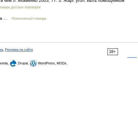
 в чём л. Мокиенко 2003, 77. 3. Жарг. угол. Быть помощником
оварь русских поговорок
мма …
Поэтический словарь
ка
,
Реклама на сайте
18+
omla,
Drupal,
WordPress, MODx.