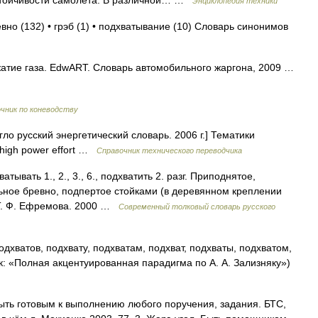
стойчивости самолёта. В различной… …
Энциклопедия техники
вно (132) • грэб (1) • подхватывание (10) Словарь синонимов
атие газа. EdwART. Словарь автомобильного жаргона, 2009 …
чник по коневодству
ло русский энергетический словарь. 2006 г.] Тематики
 high power effort …
Справочник технического переводчика
атывать 1., 2., 3., 6., подхватить 2. разг. Приподнятое,
ьное бревно, подпертое стойками (в деревянном креплении
 Т. Ф. Ефремова. 2000 …
Современный толковый словарь русского
одхватов, подхвату, подхватам, подхват, подхваты, подхватом,
к: «Полная акцентуированная парадигма по А. А. Зализняку»)
Быть готовым к выполнению любого поручения, задания. БТС,