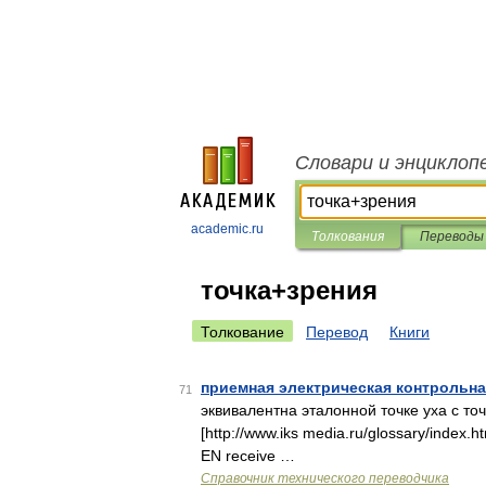
Словари и энциклоп
academic.ru
Толкования
Переводы
точка+зрения
Толкование
Перевод
Книги
приемная электрическая контрольна
71
эквивалентна эталонной точке уха с т
[http://www.iks media.ru/glossary/inde
EN receive …
Справочник технического переводчика