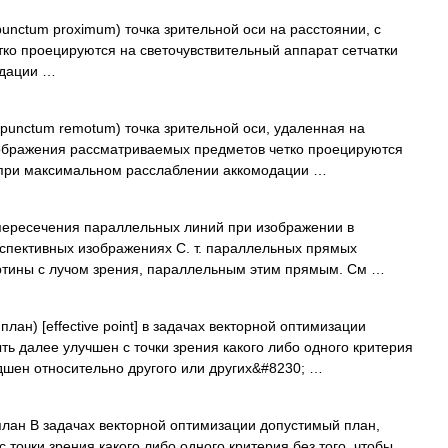
unctum proximum) точка зрительной оси на расстоянии, с
ко проецируются на светочувствительный аппарат сетчатки
одации …
punctum remotum) точка зрительной оси, удаленная на
зображения рассматриваемых предметов четко проецируются
и при максимальном расслаблении аккомодации …
есечения параллельных линий при изображении в
рспективных изображениях С. т. параллельных прямых
артины с лучом зрения, параллельным этим прямым. См …
ан) [effective point] в задачах векторной оптимизации
ть далее улучшен с точки зрения какого либо одного критерия
удшен относительно другого или других&#8230; …
ан В задачах векторной оптимизации допустимый план,
 точки зрения какого либо одного критерия без того, чтобы