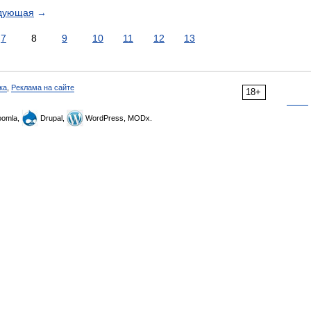
дующая
→
7
8
9
10
11
12
13
ка
,
Реклама на сайте
18+
omla,
Drupal,
WordPress, MODx.