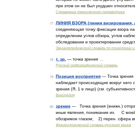
при этом он не был ухудшен относител
Справочник технического переводчика
ЛИНИЯ ВЗОРА (линия визирования, 
77
соединяющая точку фиксации взора на о
определении углов обзора, углов набл
обследовании и проектировании средс
Энциклопедический словарь по психологии и
т. зр.
— точка зрения …
78
Русский орфографический словарь
Позиция восприятия
— Точка зрения 
79
наблюдает происходящие вокруг него с
зрения (Я, 1 е лицо) (см. субъективнос
Википедия
зрение
— Точка зрения (книжн.) отпра
80
иные явления, понимание их. С моей 
обозримое глазом; 2) перен. сфера в
Фразеологический словарь русского языка