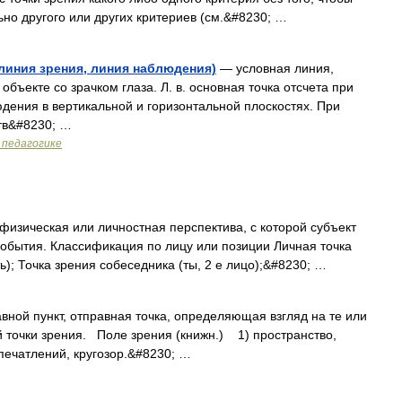
ьно другого или других критериев (см.&#8230; …
линия зрения, линия наблюдения)
— условная линия,
бъекте со зрачком глаза. Л. в. основная точка отсчета при
юдения в вертикальной и горизонтальной плоскостях. При
тв&#8230; …
 педагогике
физическая или личностная перспектива, с которой субъект
обытия. Классификация по лицу или позиции Личная точка
ть); Точка зрения собеседника (ты, 2 е лицо);&#8230; …
вной пункт, отправная точка, определяющая взгляд на те или
точки зрения. Поле зрения (книжн.) 1) пространство,
печатлений, кругозор.&#8230; …