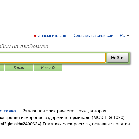
Запомнить сайт
Словарь на свой сайт
RU
едии на Академике
Найти!
Книги
Игры ⚽
я точка
— Эталонная электрическая точка, которая
очки зрения измерения задержки в терминале (МСЭ Т G.1020).
x.html?glossid=2400324] Тематики электросвязь, основные понятия