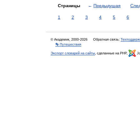
Страницы
←
Предыдущая
Сле
1
2
3
4
5
6
© Академик, 2000-2026
Обратная связь:
Техподдерж
👣 Путешествия
Экспорт словарей на сайты
, сделанные на PHP,
Jo