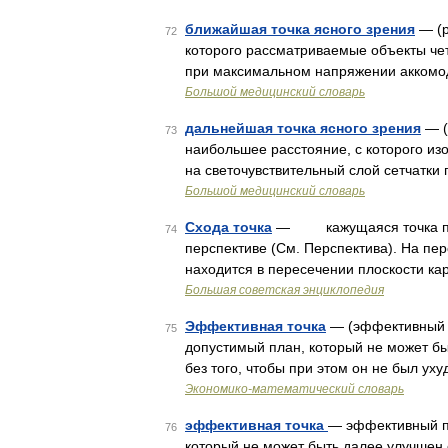
ближайшая точка ясного зрения
— (p
72
которого рассматриваемые объекты чет
при максимальном напряжении акком
Большой медицинский словарь
дальнейшая точка ясного зрения
— (
73
наибольшее расстояние, с которого и
на светочувствительный слой сетчатк
Большой медицинский словарь
Схода точка
— кажущаяся точка пер
74
перспективе (См. Перспектива). На пе
находится в пересечении плоскости к
Большая советская энциклопедия
Эффективная точка
— (эффективный пл
75
допустимый план, который не может бы
без того, чтобы при этом он не был ух
Экономико-математический словарь
эффективная точка
— эффективный пл
76
который не может быть далее улучшен с